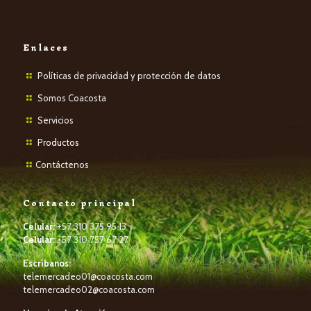
Enlaces
Políticas de privacidad y protección de datos
Somos Coacosta
Servicios
P
roductos
Contáctenos
Contacto principal
Celular:
+57 310 375 95 13
Celular:
+57 310 757 67 27
Escríbanos:
telemercadeo01@coacosta.com
telemercadeo02@coacosta.com