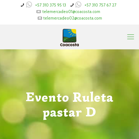
+57 310 375 95 13
+57 310 757 67 27
telemercadeo01@coacosta.com
telemercadeo02@coacosta.com
Evento Ruleta
pastar D