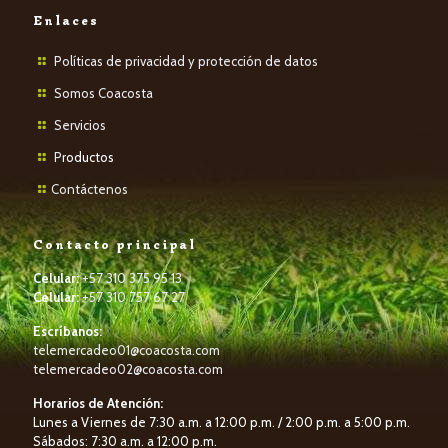
Enlaces
Políticas de privacidad y protección de datos
Somos Coacosta
Servicios
P
roductos
Contáctenos
Contacto principal
Celular:
+57 310 375 95 13
Celular:
+57 310 757 67 27
Escríbanos:
telemercadeo01@coacosta.com
telemercadeo02@coacosta.com
Horarios de Atención:
Lunes a Viernes de 7:30 a.m. a 12:00 p.m. / 2:00 p.m. a 5:00 p.m.
Sábados: 7:30 a.m. a 12:00 p.m.