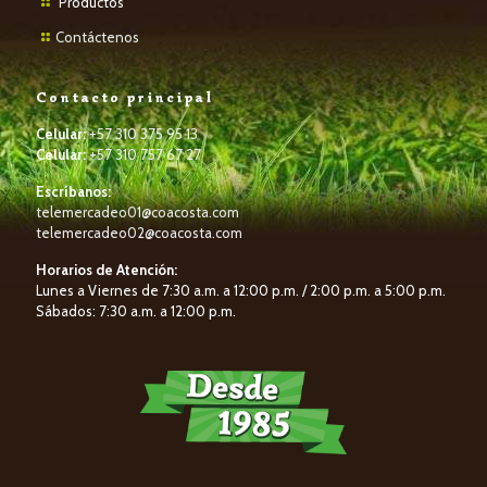
P
roductos
Contáctenos
Contacto principal
Celular:
+57 310 375 95 13
Celular:
+57 310 757 67 27
Escríbanos:
telemercadeo01@coacosta.com
telemercadeo02@coacosta.com
Horarios de Atención:
Lunes a Viernes de 7:30 a.m. a 12:00 p.m. / 2:00 p.m. a 5:00 p.m.
Sábados: 7:30 a.m. a 12:00 p.m.