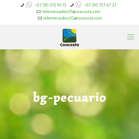
+57 310 375 95 13
+57 310 757 67 27
telemercadeo01@coacosta.com
telemercadeo02@coacosta.com
bg-pecuario