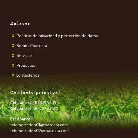
Enlaces
Políticas de privacidad y protección de datos
Somos Coacosta
Servicios
P
roductos
Contáctenos
Contacto principal
Celular:
+57 310 375 95 13
Celular:
+57 310 757 67 27
Escríbanos:
telemercadeo01@coacosta.com
telemercadeo02@coacosta.com