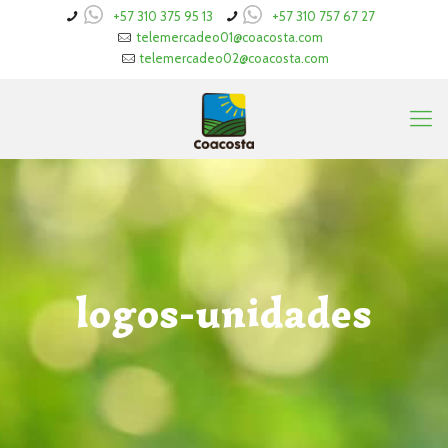
+57 310 375 95 13
+57 310 757 67 27
telemercadeo01@coacosta.com
telemercadeo02@coacosta.com
logos-unidades