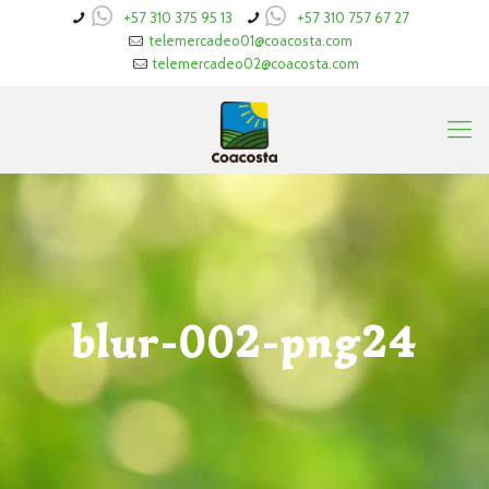
+57 310 375 95 13
+57 310 757 67 27
telemercadeo01@coacosta.com
telemercadeo02@coacosta.com
blur-002-png24