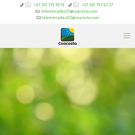
+57 310 375 95 13
+57 310 757 67 27
telemercadeo01@coacosta.com
telemercadeo02@coacosta.com