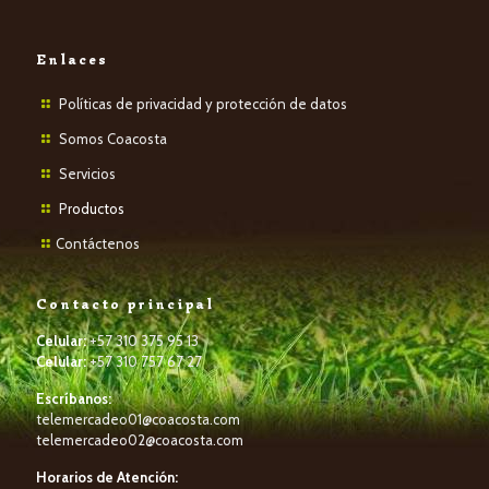
Enlaces
Políticas de privacidad y protección de datos
Somos Coacosta
Servicios
P
roductos
Contáctenos
Contacto principal
Celular:
+57 310 375 95 13
Celular:
+57 310 757 67 27
Escríbanos:
telemercadeo01@coacosta.com
telemercadeo02@coacosta.com
Horarios de Atención: