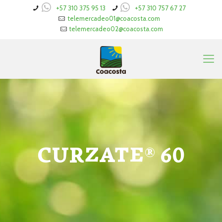
+57 310 375 95 13
+57 310 757 67 27
telemercadeo01@coacosta.com
telemercadeo02@coacosta.com
CURZATE® 60