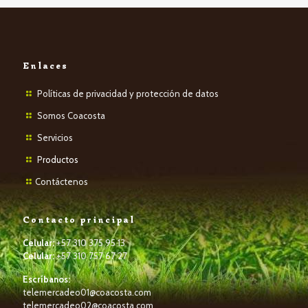
Enlaces
Políticas de privacidad y protección de datos
Somos Coacosta
Servicios
P
roductos
Contáctenos
Contacto principal
Celular:
+57 310 375 95 13
Celular:
+57 310 757 67 27
Escríbanos:
telemercadeo01@coacosta.com
telemercadeo02@coacosta.com