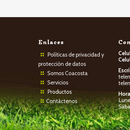
Enlaces
Con
Celu
Políticas de privacidad y
Celu
protección de datos
Escr
Somos Coacosta
tele
Servicios
tele
P
roductos
Hora
Lunes
Contáctenos
Sába