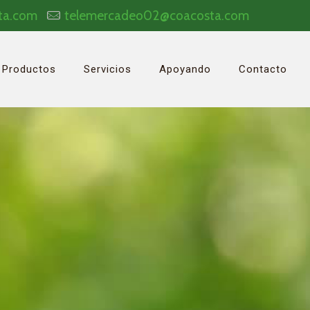
ta.com
telemercadeo02@coacosta.com
Productos
Servicios
Apoyando
Contacto