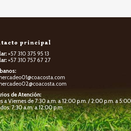
tacto principal
lar:
+57 310 375 95 13
lar:
+57 310 757 67 27
íbanos:
mercadeo01@coacosta.com
mercadeo02@coacosta.com
rios de Atención:
 a Viernes de 7:30 a.m. a 12:00 p.m. / 2:00 p.m. a 5:00
dos: 7:30 a.m. a 12:00 p.m.