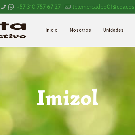
+57 310 757 67 27
telemercadeo01@coacos
Inicio
Nosotros
Unidades
Imizol