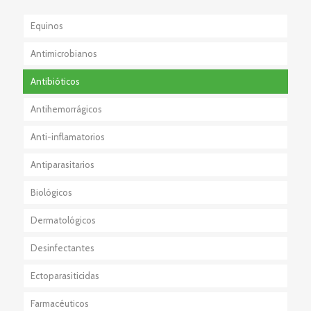
Equinos
Antimicrobianos
Antibióticos
Antihemorrágicos
Anti-inflamatorios
Antiparasitarios
Esteroidales
Biológicos
No Esteroidales
Externos
Dermatológicos
Internos
Desinfectantes
Externos + Internos
Ectoparasiticidas
Farmacéuticos