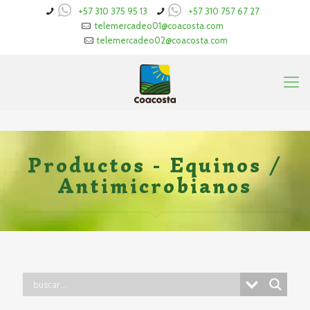
+57 310 375 95 13
+57 310 757 67 27
telemercadeo01@coacosta.com
telemercadeo02@coacosta.com
Productos - Equinos /
Antimicrobianos