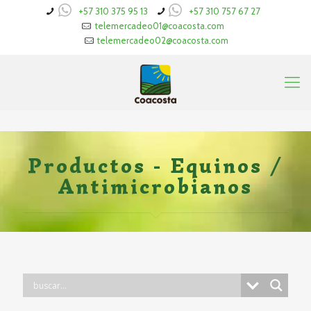
+57 310 375 95 13
+57 310 757 67 27
telemercadeo01@coacosta.com
telemercadeo02@coacosta.com
Productos - Equinos /
Antimicrobianos