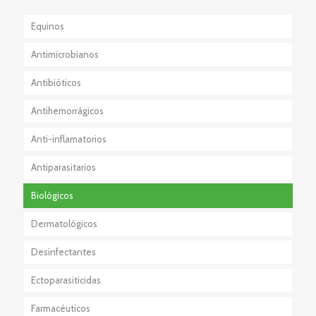
Equinos
Antimicrobianos
Antibióticos
Antihemorrágicos
Anti-inflamatorios
Antiparasitarios
Esteroidales
Biológicos
No Esteroidales
Externos
Dermatológicos
Internos
Desinfectantes
Externos + Internos
Ectoparasiticidas
Farmacéuticos