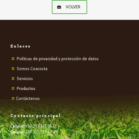
VOLVER
Enlaces
Políticas de privacidad y protección de datos
Somos Coacosta
Servicios
P
roductos
Contáctenos
Contacto principal
Celular:
+57 310 375 95 13
Celular:
+57 310 757 67 27