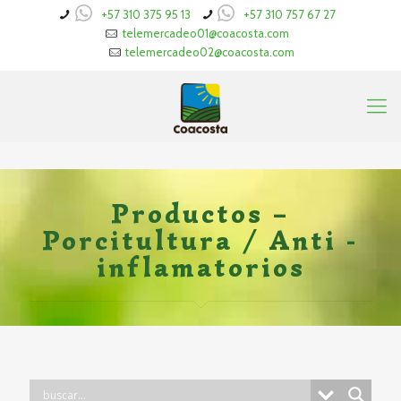
+57 310 375 95 13
+57 310 757 67 27
telemercadeo01@coacosta.com
telemercadeo02@coacosta.com
Productos –
Porcitultura / Anti -
inflamatorios