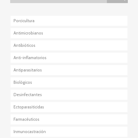
Porcicultura
Antimicrobianos
Antibióticos
Anti-inflamatorios
Antiparasitarios
Esteroidales
Biológicos
No Esteroidales
Externos
Desinfectantes
Internos
Ectoparasiticidas
Externo+Interno
Farmacéuticos
Inmunocastración
Anestésico-Sedante