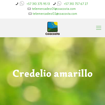
+57 310 375 95 13
+57 310 757 67 27
telemercadeo01@coacosta.com
telemercadeo02@coacosta.com
Credelio amarillo