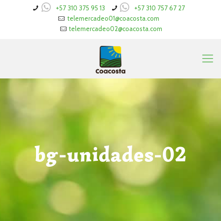
+57 310 375 95 13
+57 310 757 67 27
telemercadeo01@coacosta.com
telemercadeo02@coacosta.com
bg-unidades-02