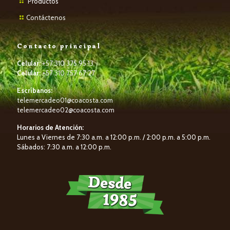
P
roductos
Contáctenos
Contacto principal
Celular:
+57 310 375 95 13
Celular:
+57 310 757 67 27
Escríbanos:
telemercadeo01@coacosta.com
telemercadeo02@coacosta.com
Horarios de Atención:
Lunes a Viernes de 7:30 a.m. a 12:00 p.m. / 2:00 p.m. a 5:00 p.m.
Sábados: 7:30 a.m. a 12:00 p.m.