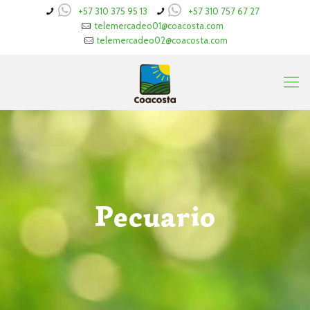
+57 310 375 95 13
+57 310 757 67 27
telemercadeo01@coacosta.com
telemercadeo02@coacosta.com
Pecuario