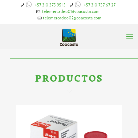
+57 310 375 95 13
+57 310 757 67 27
telemercadeo01@coacosta.com
telemercadeo02@coacosta.com
PRODUCTOS