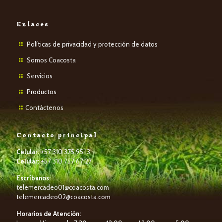
Enlaces
Políticas de privacidad y protección de datos
Somos Coacosta
Servicios
P
roductos
Contáctenos
Contacto principal
Celular:
+57 310 375 95 13
Celular:
+57 310 757 67 27
Escríbanos:
telemercadeo01@coacosta.com
telemercadeo02@coacosta.com
Horarios de Atención: