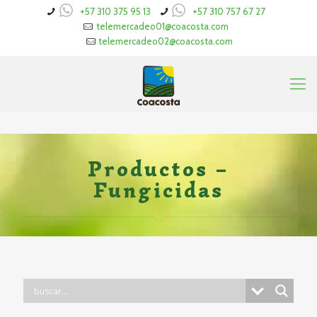
+57 310 375 95 13
+57 310 757 67 27
telemercadeo01@coacosta.com
telemercadeo02@coacosta.com
Productos –
Fungicidas