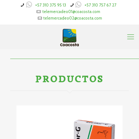
+57 310 375 95 13
+57 310 757 67 27
telemercadeo01@coacosta.com
telemercadeo02@coacosta.com
PRODUCTOS