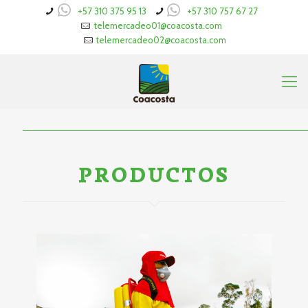
+57 310 375 95 13
+57 310 757 67 27
telemercadeo01@coacosta.com
telemercadeo02@coacosta.com
PRODUCTOS