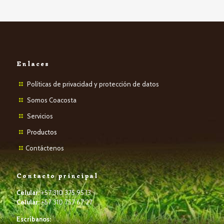
Enlaces
Políticas de privacidad y protección de datos
Somos Coacosta
Servicios
P
roductos
Contáctenos
Contacto principal
Celular:
+57 310 375 95 13
Celular:
+57 310 757 67 27
Escríbanos: