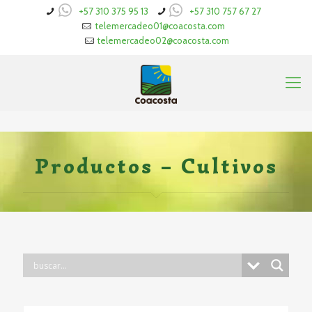
+57 310 375 95 13
+57 310 757 67 27
telemercadeo01@coacosta.com
telemercadeo02@coacosta.com
Productos – Cultivos