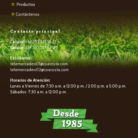
P
roductos
Contáctenos
Contacto principal
Celular:
+57 310 375 95 13
Celular:
+57 310 757 67 27
Escríbanos:
telemercadeo01@coacosta.com
telemercadeo02@coacosta.com
Horarios de Atención:
Lunes a Viernes de 7:30 a.m. a 12:00 p.m. / 2:00 p.m. a 5:00 p.m.
Sábados: 7:30 a.m. a 12:00 p.m.