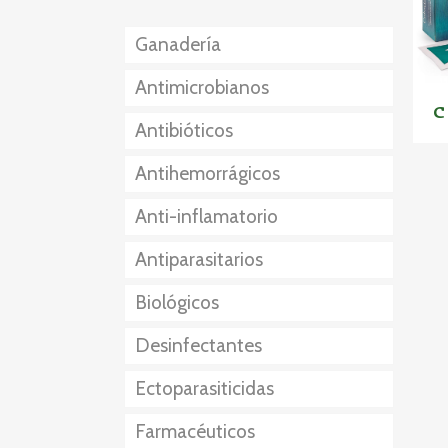
Ganadería
Antimicrobianos
C
Antibióticos
Antihemorrágicos
Anti-inflamatorio
Antiparasitarios
Esteroidales
Biológicos
No esteroidales
Externos
Desinfectantes
Interno
Ectoparasiticidas
Externo + Interno
Farmacéuticos