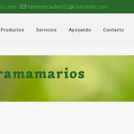
ta.com
telemercadeo02@coacosta.com
Productos
Servicios
Apoyando
Contacto
tramamarios