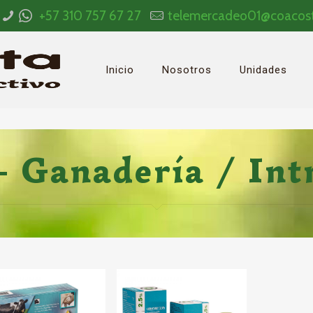
+57 310 757 67 27
telemercadeo01@coacos
Inicio
Nosotros
Unidades
– Ganadería / In