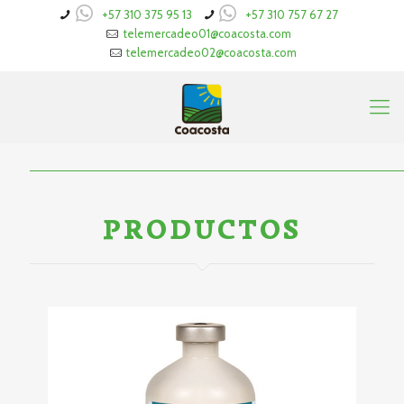
+57 310 375 95 13
+57 310 757 67 27
telemercadeo01@coacosta.com
telemercadeo02@coacosta.com
PRODUCTOS