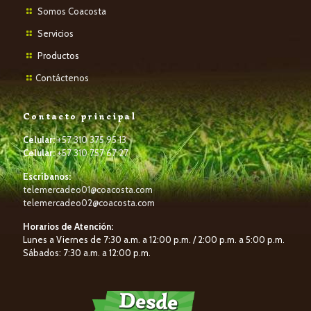
Somos Coacosta
Servicios
P
roductos
Contáctenos
Contacto principal
Celular:
+57 310 375 95 13
Celular:
+57 310 757 67 27
Escríbanos:
telemercadeo01@coacosta.com
telemercadeo02@coacosta.com
Horarios de Atención:
Lunes a Viernes de 7:30 a.m. a 12:00 p.m. / 2:00 p.m. a 5:00 p.m.
Sábados: 7:30 a.m. a 12:00 p.m.