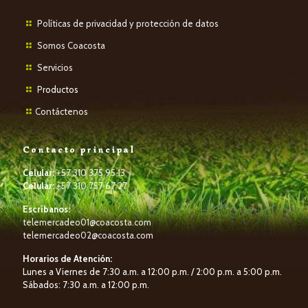
Políticas de privacidad y protección de datos
Somos Coacosta
Servicios
P
roductos
Contáctenos
Contacto principal
Celular:
+57 310 375 95 13
Celular:
+57 310 757 67 27
Escríbanos:
telemercadeo01@coacosta.com
telemercadeo02@coacosta.com
Horarios de Atención:
Lunes a Viernes de 7:30 a.m. a 12:00 p.m. / 2:00 p.m. a 5:00 p.m.
Sábados: 7:30 a.m. a 12:00 p.m.