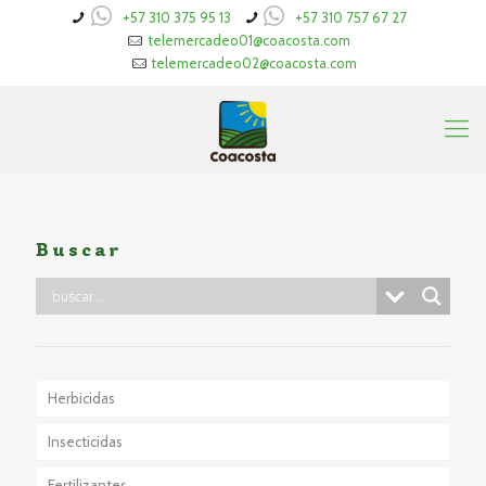
+57 310 375 95 13
+57 310 757 67 27
telemercadeo01@coacosta.com
telemercadeo02@coacosta.com
Buscar
Herbicidas
Insecticidas
Fertilizantes