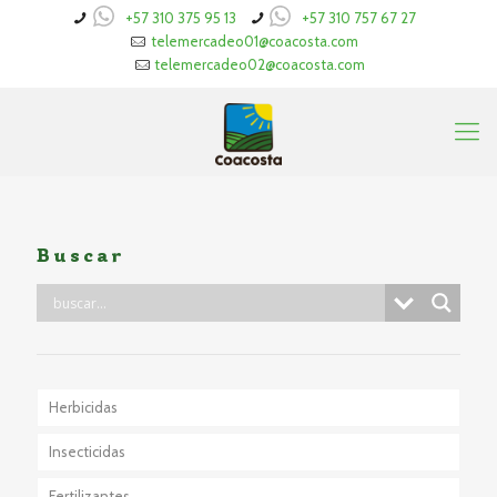
+57 310 375 95 13
+57 310 757 67 27
telemercadeo01@coacosta.com
telemercadeo02@coacosta.com
Buscar
Herbicidas
Insecticidas
Fertilizantes