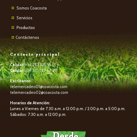
Somos Coacosta
Servicios
P
roductos
Contáctenos
Contacto principal
Celular:
+57 310 375 95 13
Celular:
+57 310 757 67 27
Escríbanos:
telemercadeo01@coacosta.com
telemercadeo02@coacosta.com
Horarios de Atención:
Lunes a Viernes de 7:30 a.m. a 12:00 p.m. / 2:00 p.m. a 5:00 p.m.
Sábados: 7:30 a.m. a 12:00 p.m.