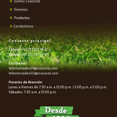
Somos Coacosta
Servicios
P
roductos
Contáctenos
Contacto principal
Celular:
+57 310 375 95 13
Celular:
+57 310 757 67 27
Escríbanos:
telemercadeo01@coacosta.com
telemercadeo02@coacosta.com
Horarios de Atención:
Lunes a Viernes de 7:30 a.m. a 12:00 p.m. / 2:00 p.m. a 5:00 p.m.
Sábados: 7:30 a.m. a 12:00 p.m.