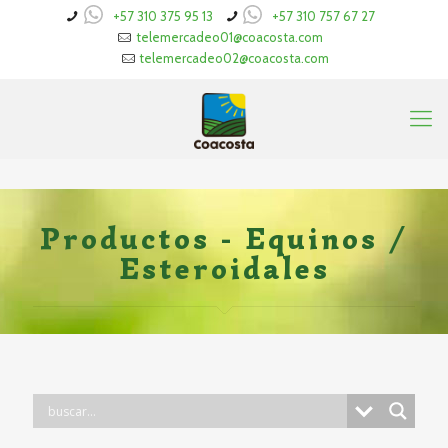
+57 310 375 95 13
+57 310 757 67 27
telemercadeo01@coacosta.com
telemercadeo02@coacosta.com
Productos - Equinos /
Esteroidales