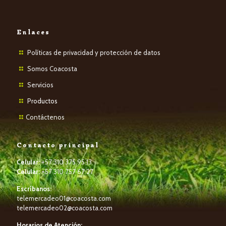
Enlaces
Políticas de privacidad y protección de datos
Somos Coacosta
Servicios
P
roductos
Contáctenos
Contacto principal
Celular:
+57 310 375 95 13
Celular:
+57 310 757 67 27
Escríbanos:
telemercadeo01@coacosta.com
telemercadeo02@coacosta.com
Horarios de Atención: