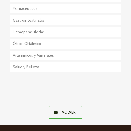
Farmacéuticos
Gastrointestinales
Anestésico-Sedante
Hemoparasiticidas
Eutanásicos
Ótico-Oftálmico
Vitamínicos y Minerales
Salud y Belleza
VOLVER