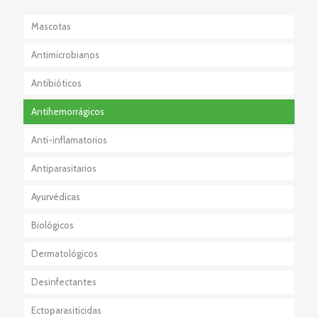
Mascotas
Antimicrobianos
Antibióticos
Antihemorrágicos
Anti-inflamatorios
Antiparasitarios
Esteroidales
Ayurvédicas
No Esteroidales
Externos
Biológicos
Internos
Dermatológicos
Externo+Interno
Desinfectantes
Ectoparasiticidas