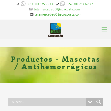
+57 310 375 95 13
+57 310 757 67 27
telemercadeo01@coacosta.com
telemercadeo02@coacosta.com
Productos - Mascotas
/ Antihemorrágicos