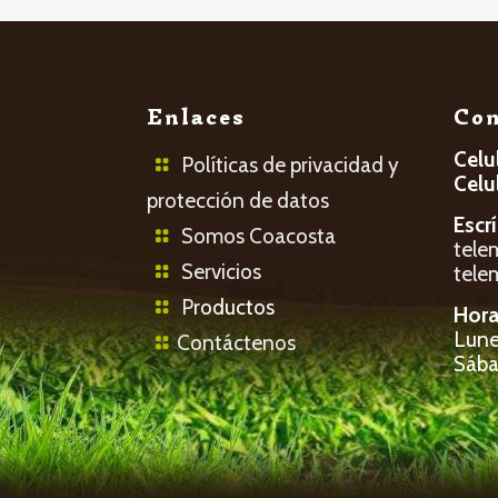
Enlaces
Con
Celu
Políticas de privacidad y
Celu
protección de datos
Escr
Somos Coacosta
tele
Servicios
tele
P
roductos
Hora
Lunes
Contáctenos
Sába