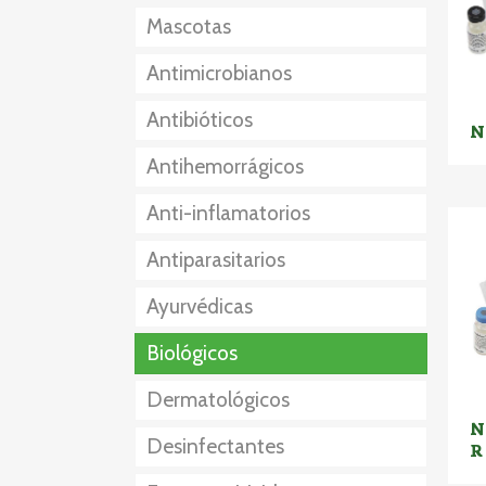
Mascotas
Antimicrobianos
Antibióticos
N
Antihemorrágicos
Anti-inflamatorios
Antiparasitarios
Esteroidales
Ayurvédicas
No Esteroidales
Externos
Biológicos
Internos
Dermatológicos
Externo+Interno
N
Desinfectantes
R