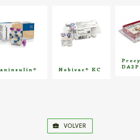
Proc
DA2P
aninsulin®
Nobivac® KC
VOLVER