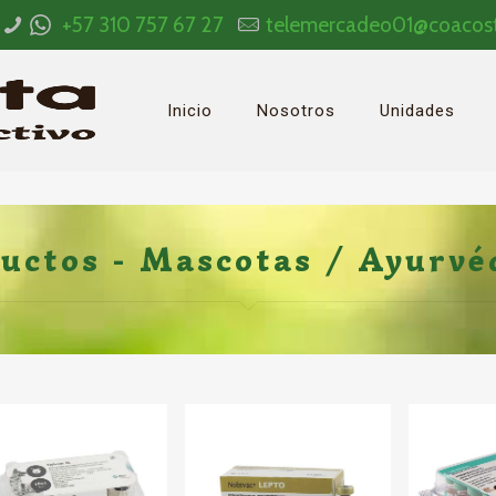
+57 310 757 67 27
telemercadeo01@coacos
Inicio
Nosotros
Unidades
uctos - Mascotas / Ayurvé