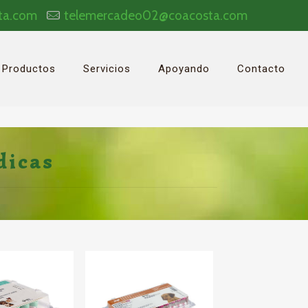
ta.com
telemercadeo02@coacosta.com
Productos
Servicios
Apoyando
Contacto
dicas