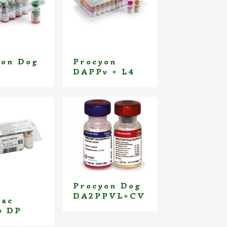
yon Dog
Procyon
DAPPv + L4
Procyon Dog
DA2PPVL+CV
vac
y DP