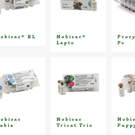
obivac® RL
Nobivac®
Proc
Lepto
Pv
obivac
Nobivac
Nobi
abia
Tricat Trio
Pupp