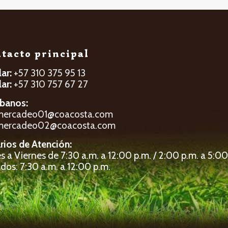
tacto principal
lar:
+57 310 375 95 13
lar:
+57 310 757 67 27
íbanos:
mercadeo01@coacosta.com
mercadeo02@coacosta.com
rios de Atención:
 a Viernes de 7:30 a.m. a 12:00 p.m. / 2:00 p.m. a 5:00
dos: 7:30 a.m. a 12:00 p.m.