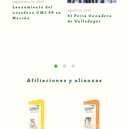
septiembre 30, 2019
Lanzamiento del
agos
agosto 31, 2019
novedoso OMI 88 en
Dí
41 Feria Ganadera
Nariño
20
de Valledupar
Afiliaciones y alianzas