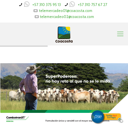
+57 310 375 95 13
+57 310 757 67 27
telemercadeo01@coacosta.com
telemercadeo02@coacosta.com