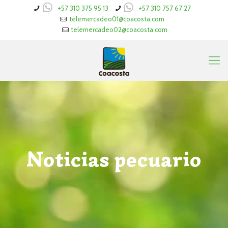
+57 310 375 95 13
+57 310 757 67 27
telemercadeo01@coacosta.com
telemercadeo02@coacosta.com
Noticias pecuario