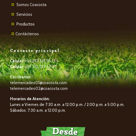
Somos Coacosta
Servicios
P
roductos
Contáctenos
Contacto principal
Celular:
+57 310 375 95 13
Celular:
+57 310 757 67 27
Escríbanos:
telemercadeo01@coacosta.com
telemercadeo02@coacosta.com
Horarios de Atención:
Lunes a Viernes de 7:30 a.m. a 12:00 p.m. / 2:00 p.m. a 5:00 p.m.
Sábados: 7:30 a.m. a 12:00 p.m.